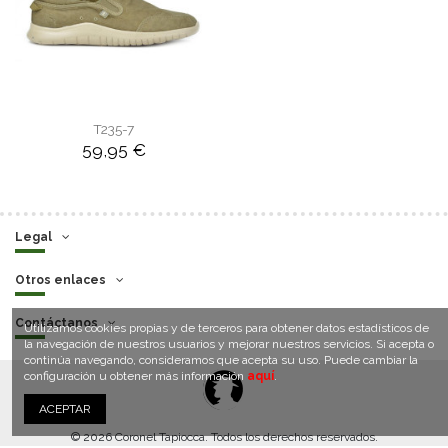
T235-7
59,95 €
Legal
Otros enlaces
Contáctanos
Utilizamos cookies propias y de terceros para obtener datos estadísticos de
la navegación de nuestros usuarios y mejorar nuestros servicios. Si acepta o
continúa navegando, consideramos que acepta su uso. Puede cambiar la
configuración u obtener más información
aquí
.
ACEPTAR
© 2026 Coronel Tapiocca. Todos los derechos reservados.