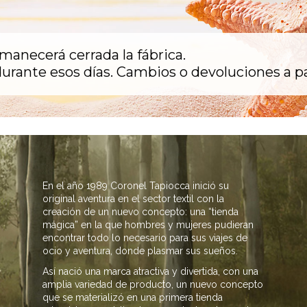
rmanecerá cerrada la fábrica.
urante esos días. Cambios o devoluciones a pa
En el año 1989 Coronel Tapiocca inició su
original aventura en el sector textil con la
creación de un nuevo concepto: una “tienda
mágica” en la que hombres y mujeres pudieran
encontrar todo lo necesario para sus viajes de
ocio y aventura, donde plasmar sus sueños.
Así nació una marca atractiva y divertida, con una
amplia variedad de producto, un nuevo concepto
que se materializó en una primera tienda