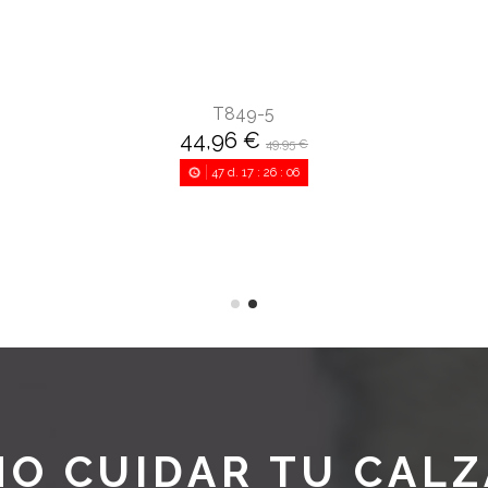
T849-5
44,96 €
49,95 €
47
d.
17
:
26
:
05
O CUIDAR TU CAL