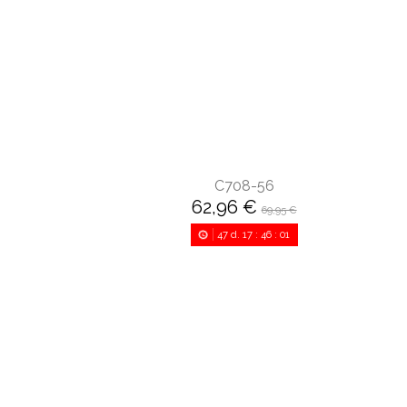
C708-56
62,96 €
69,95 €
47
d.
17
:
46
:
00