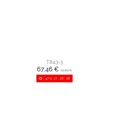
T843-3
67,46 €
74,95 €
47
d.
17
:
26
:
05