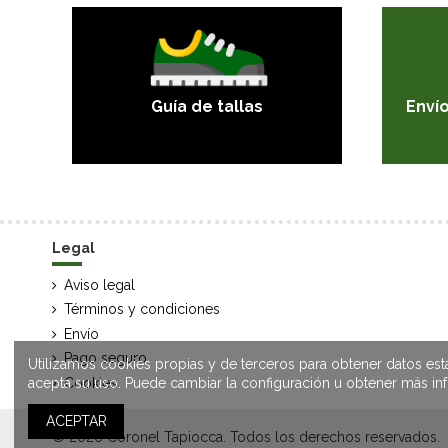
Guía de tallas
Envío
Legal
Aviso legal
Términos y condiciones
Envío
Pago seguro
Utilizamos cookies propias y de terceros para obtener datos est
acepta su uso. Puede cambiar la configuración u obtener más i
Cookies
ACEPTAR
© 2026 Coronel Tapiocca. Todos los derechos reservados.