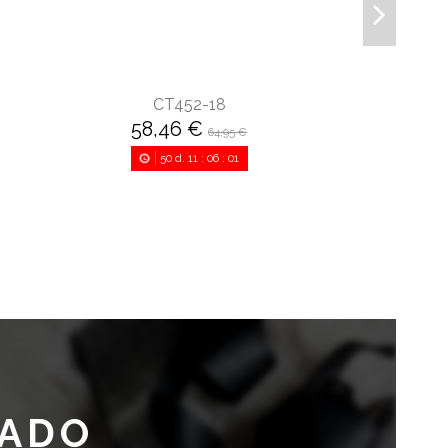
CT452-18
58,46 €
64,95 €
50
d.
11
:
06
:
00
ZADO