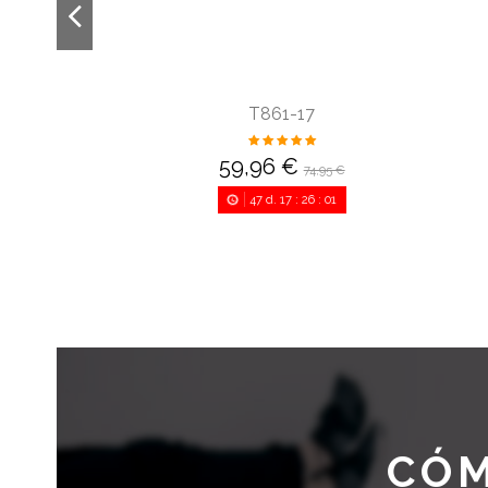
T861-17
59,96 €
74,95 €
47
d.
17
:
26
:
00
CÓM