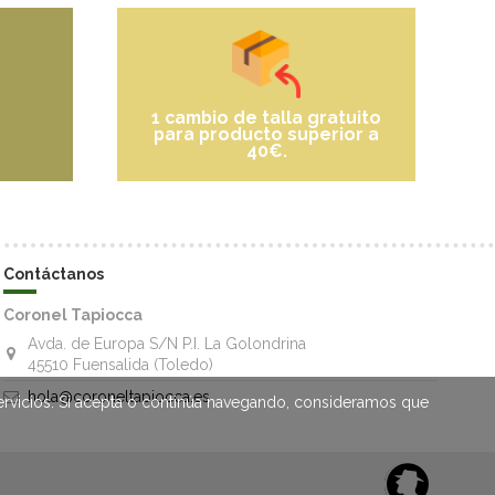
1 cambio de talla gratuito
para producto superior a
40€.
Contáctanos
Coronel Tapiocca
Avda. de Europa S/N P.I. La Golondrina
45510 Fuensalida (Toledo)
hola@coroneltapiocca.es
servicios. Si acepta o continúa navegando, consideramos que