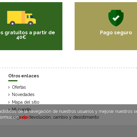
s gratuitos a partir de
Pago seguro
40€
Otros enlaces
Ofertas
Novedades
Mapa del sitio
Mi cuenta
adísticos de la navegación de nuestros usuarios y mejorar nuestros 
nformación
aquí
.
Hoja de devolución, cambio y desistimiento