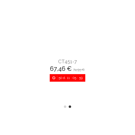
CT451-7
67,46 €
74,95 €
50
d.
11
:
05
:
58