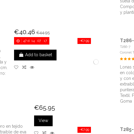
suela 
Compos
y plant
€40.46
€44.95
T286-
47
d.
14
:
07
:
16
-€7.99
T286-7
a
Coronel 
Add to basket
,
ta y
Lonas 
 cm.
en colo
ro:
y con el
extraib
punter
Textil. 
Goma
€65.95
View
ro en tejido
T285-
-€7.99
xtraible de eva