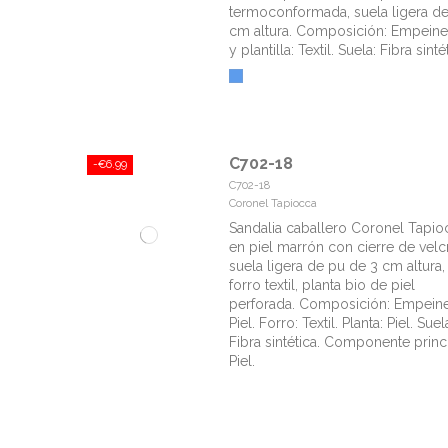
termoconformada, suela ligera d
cm altura. Composición: Empeine: 
y plantilla: Textil. Suela: Fibra sinté
C702-18
-€6.99
C702-18
Coronel Tapiocca
Sandalia caballero Coronel Tapio
en piel marrón con cierre de velc
suela ligera de pu de 3 cm altura,
forro textil, planta bio de piel
perforada. Composición: Empeine
Piel. Forro: Textil. Planta: Piel. Suel
Fibra sintética. Componente princi
Piel.