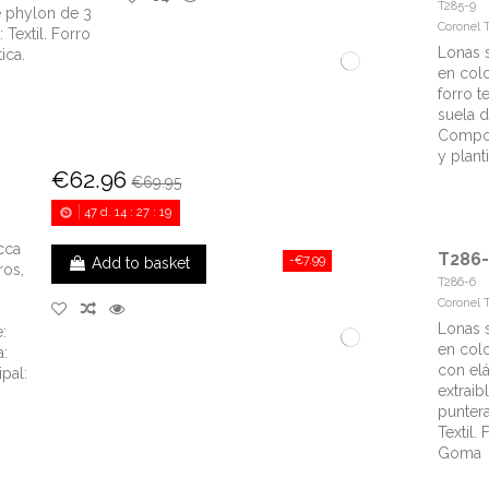
T285-9
e phylon de 3
Coronel 
Textil. Forro
Lonas 
tica.
en colo
forro te
suela 
Compos
y plant
€62.96
€69.95
47
d.
14
:
27
:
18
cca
T286
-€7.99
Add to basket
ros,
T286-6
Coronel 
Lonas 
:
en colo
a:
con elás
pal:
extraib
punter
Textil. 
Goma