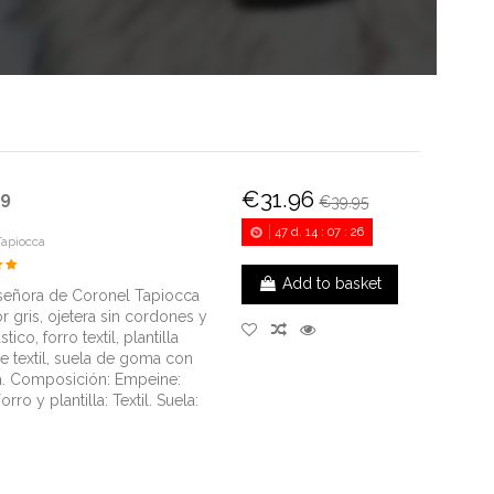
€31.96
-9
€39.95
47
d.
14
:
07
:
25
Tapiocca
Add to basket
señora de Coronel Tapiocca
r gris, ojetera sin cordones y
tico, forro textil, plantilla
le textil, suela de goma con
a. Composición: Empeine:
Forro y plantilla: Textil. Suela: