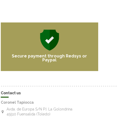
Secure payment through Redsys or
Paypal
Contact us
Coronel Tapiocca
Avda. de Europa S/N P.I. La Golondrina
45510 Fuensalida (Toledo)