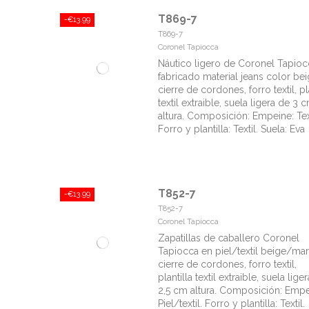
T869-7
-€13.99
T869-7
Coronel Tapiocca
Náutico ligero de Coronel Tapioc
fabricado material jeans color bei
cierre de cordones, forro textil, pl
textil extraible, suela ligera de 3 
altura. Composición: Empeine: Text
Forro y plantilla: Textil. Suela: Eva
T852-7
-€13.99
T852-7
Coronel Tapiocca
Zapatillas de caballero Coronel
Tapiocca en piel/textil beige/mar
cierre de cordones, forro textil,
plantilla textil extraible, suela lige
2,5 cm altura. Composición: Empe
Piel/textil. Forro y plantilla: Textil.