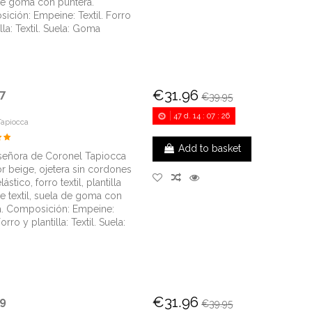
de goma con puntera.
ición: Empeine: Textil. Forro
illa: Textil. Suela: Goma
€31.96
7
€39.95
47
d.
14
:
07
:
25
Tapiocca
Add to basket
señora de Coronel Tapiocca
r beige, ojetera sin cordones
ástico, forro textil, plantilla
le textil, suela de goma con
a. Composición: Empeine:
Forro y plantilla: Textil. Suela:
€31.96
9
€39.95