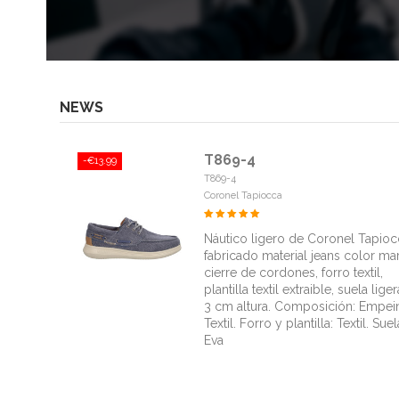
NEWS
T869-4
-€13.99
T869-4
Coronel Tapiocca
Náutico ligero de Coronel Tapioc
fabricado material jeans color mar
cierre de cordones, forro textil,
plantilla textil extraible, suela lige
3 cm altura. Composición: Empei
Textil. Forro y plantilla: Textil. Suel
Eva