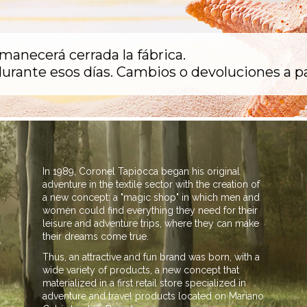
rmanecerá cerrada la fábrica.
urante esos días. Cambios o devoluciones a pa
In 1989, Coronel Tapiocca began his original
adventure in the textile sector with the creation of
a new concept: a "magic shop" in which men and
women could find everything they need for their
leisure and adventure trips, where they can make
their dreams come true.
Thus, an attractive and fun brand was born, with a
wide variety of products, a new concept that
materialized in a first retail store specialized in
adventure and travel products located on Mariano