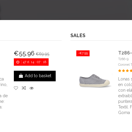
SALES
€55.96
T286
-€7.99
€69.95
T286-9
47
d.
14
:
07
:
17
Coronel 
Add to basket
ca
Lonas 
ino,
en colo
con elás
ra de
extraib
ne:
punter
a:
Textil. 
Goma