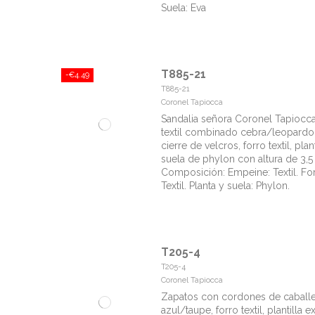
Suela: Eva
T885-21
-€4.49
T885-21
Coronel Tapiocca
Sandalia señora Coronel Tapiocc
textil combinado cebra/leopardo
cierre de velcros, forro textil, plan
suela de phylon con altura de 3,5
Composición: Empeine: Textil. For
Textil. Planta y suela: Phylon.
T205-4
T205-4
Coronel Tapiocca
Zapatos con cordones de caballe
azul/taupe, forro textil, plantilla e