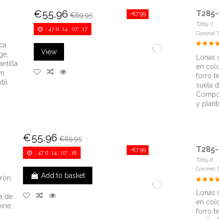
€55.96
T285-
-€7.99
€69.95
T285-7
47
d.
14
:
07
:
16
Coronel 
ca
View
ge,
Lonas 
antilla
en colo
cm
forro te
il.
suela 
Compos
y plant
€55.96
€69.95
T285-
-€7.99
47
d.
14
:
07
:
17
T285-6
Coronel 
Add to basket
rón,
Lonas 
ra de
en colo
ine:
forro te