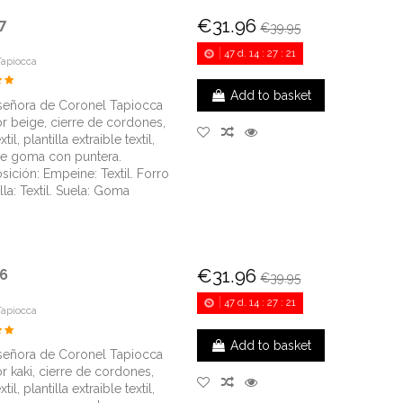
€31.96
7
€39.95
47
d.
14
:
27
:
20
Tapiocca
Add to basket
señora de Coronel Tapiocca
r beige, cierre de cordones,
xtil, plantilla extraible textil,
de goma con puntera.
ición: Empeine: Textil. Forro
illa: Textil. Suela: Goma
€31.96
6
€39.95
47
d.
14
:
27
:
20
Tapiocca
Add to basket
señora de Coronel Tapiocca
r kaki, cierre de cordones,
xtil, plantilla extraible textil,