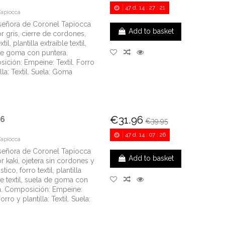
47
d.
14
:
27
:
20
Tapiocca
señora de Coronel Tapiocca
Add to basket
r gris, cierre de cordones,
xtil, plantilla extraible textil,
de goma con puntera.
ición: Empeine: Textil. Forro
illa: Textil. Suela: Goma
€31.96
-6
€39.95
47
d.
14
:
07
:
25
Tapiocca
señora de Coronel Tapiocca
Add to basket
r kaki, ojetera sin cordones y
tico, forro textil, plantilla
le textil, suela de goma con
a. Composición: Empeine:
Forro y plantilla: Textil. Suela: