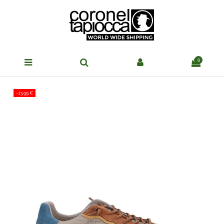
0
-13,99 €