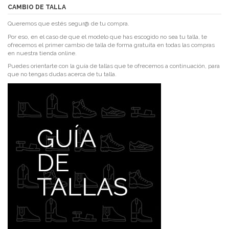
CAMBIO DE TALLA
Queremos que estés segur@ de tu compra.
Por eso, en el caso de que el modelo que has escogido no sea tu talla, te
ofrecemos el primer cambio de talla de forma gratuita en todas las compras
en nuestra tienda online.
Puedes orientarte con la guía de tallas que te ofrecemos a continuación, para
que no tengas dudas acerca de tu talla.