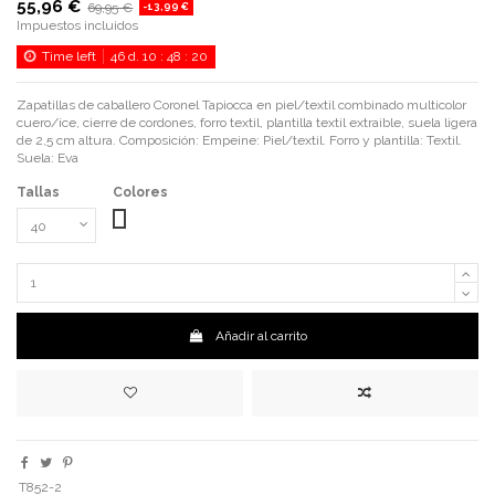
55,96 €
69,95 €
-13,99 €
Impuestos incluidos
Time left
46
d.
10
:
48
:
20
Zapatillas de caballero Coronel Tapiocca en piel/textil combinado multicolor
cuero/ice, cierre de cordones, forro textil, plantilla textil extraible, suela ligera
de 2,5 cm altura. Composición: Empeine: Piel/textil. Forro y plantilla: Textil.
Suela: Eva
Tallas
Colores
Cuero/Hielo
Añadir al carrito
T852-2