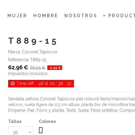
MUJER
HOMBRE
NOSOTROS
+ PRODUC
T889-15
Marca:
Coronel Tapiocca
Referencia
T889-15
62,96 €
69,95 €
-6,99 €
Impuestos incluidos
Time left
46
d.
20
:
36
:
32
Sandalia señora Coronel Tapiocca piel nobuck tierra/marrón/salmó
velcros, suela ligera de 2,5 cm altura, planta bio de microfibra t
Empeine: Piel. Forro y planta: Textil. Suela: Fibra sintética. Compon
Tallas
Colores
Tierra/marron/salmon