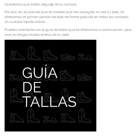
Queremos que estés segur@ de tu compra.
Por eso, en el caso de que el modelo que has escogido no sea tu talla, te
ofrecemos el primer cambio de talla de forma gratuita en todas las compras
en nuestra tienda online.
Puedes orientarte con la guía de tallas que te ofrecemos a continuación, para
que no tengas dudas acerca de tu talla.