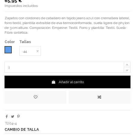
65,95 €
Impuestos incluidos
Zapatos con cordones de caballero en tejido jeans azul con cremallera lateral,
forro textil, plantilla extraible de eva termoconformada, suela ligera de phylon
de 3 cm altura. Composición: Empeine: Textil. Forro y plantilla: Textil. Suela:
Fibra sintética.
Color
Tallas
Azul
Añadir al carrito
T204-4
CAMBIO DE TALLA